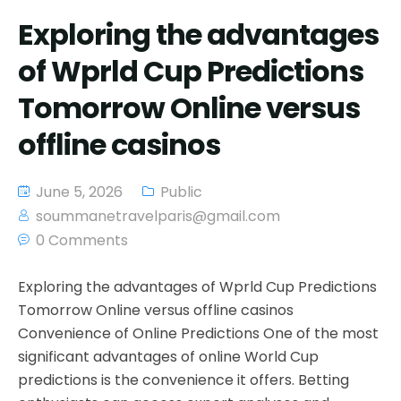
Exploring the advantages
of Wprld Cup Predictions
Tomorrow Online versus
offline casinos
June 5, 2026
Public
soummanetravelparis@gmail.com
0 Comments
Exploring the advantages of Wprld Cup Predictions
Tomorrow Online versus offline casinos
Convenience of Online Predictions One of the most
significant advantages of online World Cup
predictions is the convenience it offers. Betting