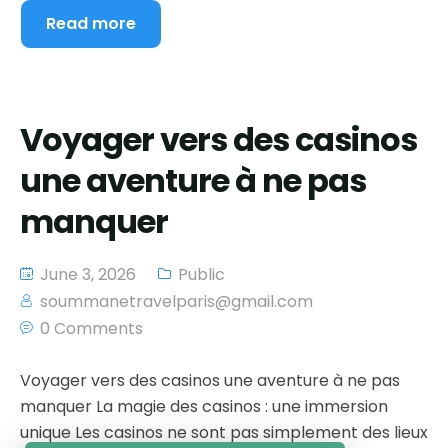
Read more
Voyager vers des casinos
une aventure à ne pas
manquer
June 3, 2026
Public
soummanetravelparis@gmail.com
0 Comments
Voyager vers des casinos une aventure à ne pas
manquer La magie des casinos : une immersion
unique Les casinos ne sont pas simplement des lieux