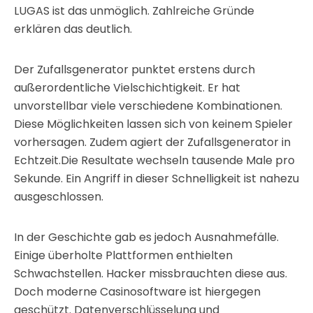
LUGAS ist das unmöglich. Zahlreiche Gründe
erklären das deutlich.
Der Zufallsgenerator punktet erstens durch
außerordentliche Vielschichtigkeit. Er hat
unvorstellbar viele verschiedene Kombinationen.
Diese Möglichkeiten lassen sich von keinem Spieler
vorhersagen. Zudem agiert der Zufallsgenerator in
Echtzeit.Die Resultate wechseln tausende Male pro
Sekunde. Ein Angriff in dieser Schnelligkeit ist nahezu
ausgeschlossen.
In der Geschichte gab es jedoch Ausnahmefälle.
Einige überholte Plattformen enthielten
Schwachstellen. Hacker missbrauchten diese aus.
Doch moderne Casinosoftware ist hiergegen
geschützt. Datenverschlüsselung und