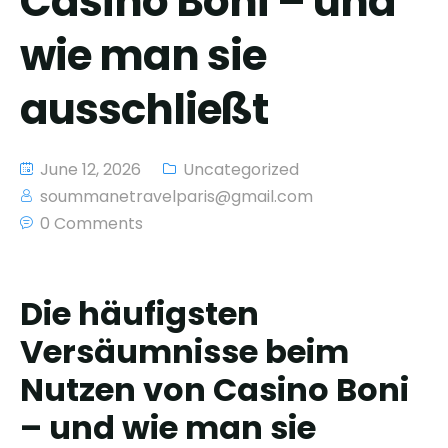
Casino Boni – und
wie man sie
ausschließt
June 12, 2026
Uncategorized
soummanetravelparis@gmail.com
0 Comments
Die häufigsten
Versäumnisse beim
Nutzen von Casino Boni
– und wie man sie