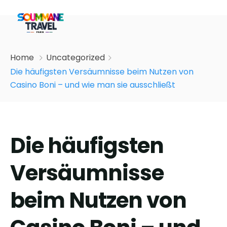
Home
Uncategorized
Die häufigsten Versäumnisse beim Nutzen von
Casino Boni – und wie man sie ausschließt
Die häufigsten
Versäumnisse
beim Nutzen von